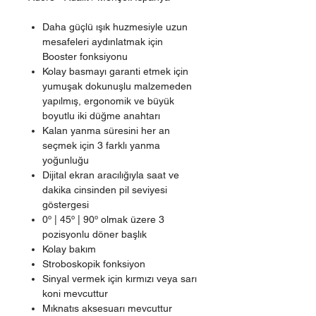
Daha güçlü ışık huzmesiyle uzun
mesafeleri aydınlatmak için
Booster fonksiyonu
Kolay basmayı garanti etmek için
yumuşak dokunuşlu malzemeden
yapılmış, ergonomik ve büyük
boyutlu iki düğme anahtarı
Kalan yanma süresini her an
seçmek için 3 farklı yanma
yoğunluğu
Dijital ekran aracılığıyla saat ve
dakika cinsinden pil seviyesi
göstergesi
0º | 45º | 90º olmak üzere 3
pozisyonlu döner başlık
Kolay bakım
Stroboskopik fonksiyon
Sinyal vermek için kırmızı veya sarı
koni mevcuttur
Mıknatıs aksesuarı mevcuttur