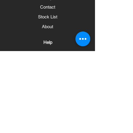
Contact
Stock List
About
Help
Frequently Asked Questions
Shipping and Returns
Store Policy
Payment methods
Social
News Bulletin
Haberleri ve Güncellemeleri Alın