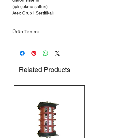
diafon sistemi
(ipli çekme şalteri)
Atex Grup I Sertifikalı
Ürün Tanımı
Hamacher Acil durdurma sistemli
uzun ayak diafon sistemi
(ipli çekme şalteri)
Related Products