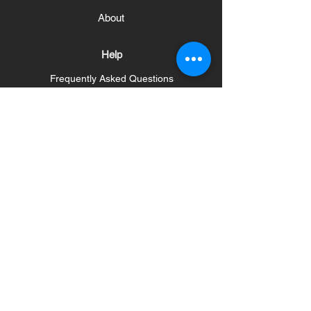
About
Help
Frequently Asked Questions
Shipping and Returns
Store Policy
Payment methods
Social
News Bulletin
Haberleri ve Güncellemeleri Alın
Abone Olun