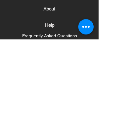
About
Help
Frequently Asked Questions
Shipping and Returns
Store Policy
Payment methods
Social
News Bulletin
Haberleri ve Güncellemeleri Alın