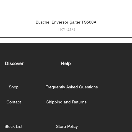
Büschel Enversör Şalter TS500A
Quick View
Price
TRY 0.00
Discover
Help
Shop
Frequently Asked Questions
Contact
Shipping and Returns
Stock List
Store Policy