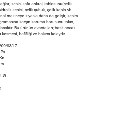
ağlar, kesici kafa ankraj kablosunu(çelik
idrolik kesici, çelik çubuk, çelik kablo vb.
jinal makineye kıyasla daha da gelişir, kesim
çramasına karşın koruma borusunu takın,
lacaktır. Bu ürünün avantajları; basit ancak
lı kesmesi, hafifliği ve bakımı kolaydır.
00/63/17
MPa
Kn
mm
Ø
4 Ø
Ø
g