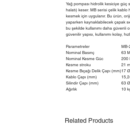
Yağ pompası hidrolik kesiciye güç s
halatı) keser. MB serisi çelik kablo h
kesmek için uygulanır. Bu ürün, ori
yaparken kaynaklabilecek çapak sı
bu şekilde kullanımı daha güvenli o
güvenilir yapısı, kullanımı kolay, hız
Parametreler
MB-2
Nominal Basınç
63 
Nominal Kesme Güc
200 
Kesme stroku
21 
Kesme Bıçağı Delik Çapı (mm)
17 
Kablo Çapı (mm)
15,2
Silindir Çapı (mm)
63 
Ağırlık
10 k
Related Products