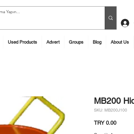
Used Products
Advert
Groups
Blog
About Us
MB200 Hid
SKU: MB200J100
Price
TRY 0.00