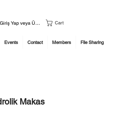
Giriş Yap veya Üye Ol
Cart
Events
Contact
Members
File Sharing
rolik Makas