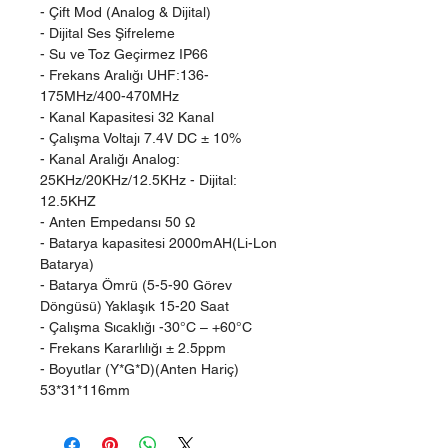
- Çift Mod (Analog & Dijital)
- Dijital Ses Şifreleme
- Su ve Toz Geçirmez IP66
- Frekans Aralığı UHF:136-
175MHz/400-470MHz
- Kanal Kapasitesi 32 Kanal
- Çalışma Voltajı 7.4V DC ± 10%
- Kanal Aralığı Analog:
25KHz/20KHz/12.5KHz - Dijital:
12.5KHZ
- Anten Empedansı 50 Ω
- Batarya kapasitesi 2000mAH(Li-Lon
Batarya)
- Batarya Ömrü (5-5-90 Görev
Döngüsü) Yaklaşık 15-20 Saat
- Çalışma Sıcaklığı -30°C – +60°C
- Frekans Kararlılığı ± 2.5ppm
- Boyutlar (Y*G*D)(Anten Hariç)
53*31*116mm