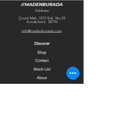
Address
Çınarlı Mah. 1572 Sok. No:33
Konak/İzmir 35170
info@madenburada.com
Discover
Shop
Contact
Stock List
About
Help
Frequently Asked Questions
Shipping and Returns