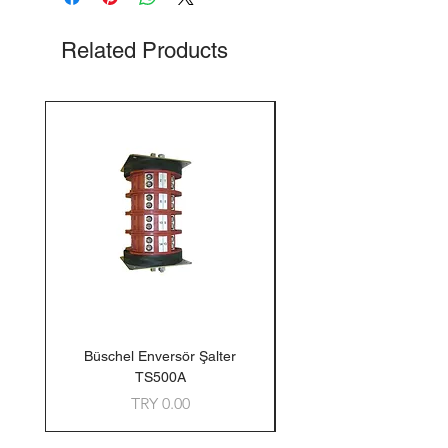
Related Products
Büschel Enversör Şalter
Tedlar Gaz Numune Torb
TS500A
Price
TRY 0.00