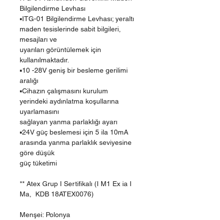
Bilgilendirme Levhası
▪ITG-01 Bilgilendirme Levhası; yeraltı
maden tesislerinde sabit bilgileri,
mesajları ve
uyarıları görüntülemek için
kullanılmaktadır.
▪10 -28V geniş bir besleme gerilimi
aralığı
▪Cihazın çalışmasını kurulum
yerindeki aydınlatma koşullarına
uyarlamasını
sağlayan yanma parlaklığı ayarı
▪24V güç beslemesi için 5 ila 10mA
arasında yanma parlaklık seviyesine
göre düşük
güç tüketimi
** Atex Grup I Sertifikalı (I M1 Ex ia I
Ma, KDB 18ATEX0076)
Menşei: Polonya