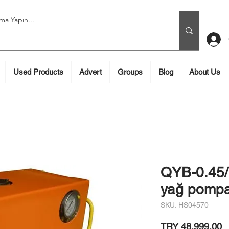
Used Products
Advert
Groups
Blog
About Us
QYB-0.45/
yağ pompa
SKU: HS04570
P
TRY 48,999.00