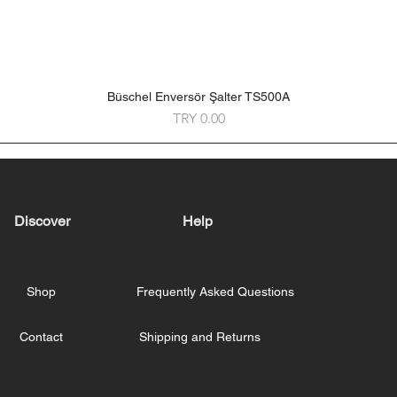
Büschel Enversör Şalter TS500A
Quick View
Price
TRY 0.00
Discover
Help
Shop
Frequently Asked Questions
Contact
Shipping and Returns