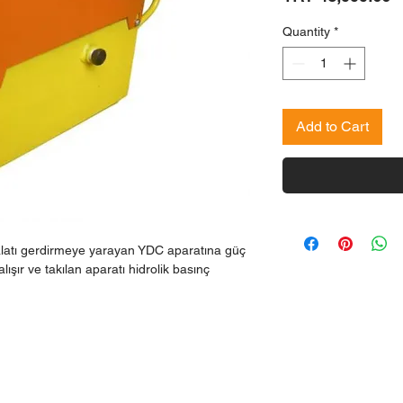
Quantity
*
Add to Cart
latı gerdirmeye yarayan YDC aparatına güç
şır ve takılan aparatı hidrolik basınç