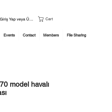
Giriş Yap veya Üye Ol
Cart
Events
Contact
Members
File Sharing
70 model havalı
sı
rice